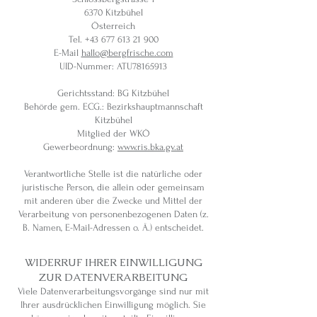
6370 Kitzbühel
Österreich
Tel.
+43 677 613 21 900
E-Mail
hallo@bergfrische.com
UID-Nummer: ATU78165913
Gerichtsstand: BG Kitzbühel
Behörde gem. ECG.: Bezirkshauptmannschaft
Kitzbühel
Mitglied der WKÖ
Gewerbeordnung:
www.ris.bka.gv.at
Verantwortliche Stelle ist die natürliche oder
juristische Person, die allein oder gemeinsam
mit anderen über die Zwecke und Mittel der
Verarbeitung von personenbezogenen Daten (z.
B. Namen, E-Mail-Adressen o. Ä.) entscheidet.
WIDERRUF IHRER EINWILLIGUNG
ZUR DATENVERARBEITUNG
Viele Datenverarbeitungsvorgänge sind nur mit
Ihrer ausdrücklichen Einwilligung möglich. Sie