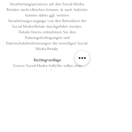
Verarbeitungsprozesse auf den Social-Media-
Portalen nachvollziehen können. Je nach Anbieter
können daher ggf. weitere
Verarbeitungsvorgänge von den Betreibern der
Social-Media-Portale durchgeführt werden.
Details hierzu entnehmen Sie den
Nutzungsbedingungen und
Datenschutzbestimmungen der jeweiligen Social-
Media-Portale.
Rechtsgrundlage
Unsere Social-Media-Auftritte sollen eine
möglichst umfassende Präsenz im Internet
gewährleisten. Hierbei handelt es sich um ein
berechtigtes Interesse im Sinne von Art. 6 Abs. 1
lit. f DSGVO. Die von den sozialen Netzwerken
initiierten Analyseprozesse beruhen ggf. auf
abweichenden Rechtsgrundlagen, die von den
Betreibern der sozialen Netzwerke anzugeben
sind (z. B. Einwilligung im Sinne des Art. 6 Abs. 1
lit. a DSGVO).
Verantwortlicher und Geltendmachung von