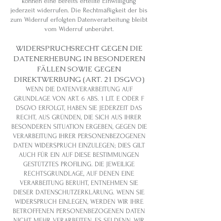
können eine bereits erteilte Einwilligung
jederzeit widerrufen. Die Rechtmäßigkeit der bis
zum Widerruf erfolgten Datenverarbeitung bleibt
vom Widerruf unberührt.
WIDERSPRUCHSRECHT GEGEN DIE
DATENERHEBUNG IN BESONDEREN
FÄLLEN SOWIE GEGEN
DIREKTWERBUNG (ART. 21 DSGVO)
WENN DIE DATENVERARBEITUNG AUF
GRUNDLAGE VON ART. 6 ABS. 1 LIT. E ODER F
DSGVO ERFOLGT, HABEN SIE JEDERZEIT DAS
RECHT, AUS GRÜNDEN, DIE SICH AUS IHRER
BESONDEREN SITUATION ERGEBEN, GEGEN DIE
VERARBEITUNG IHRER PERSONENBEZOGENEN
DATEN WIDERSPRUCH EINZULEGEN; DIES GILT
AUCH FÜR EIN AUF DIESE BESTIMMUNGEN
GESTÜTZTES PROFILING. DIE JEWEILIGE
RECHTSGRUNDLAGE, AUF DENEN EINE
VERARBEITUNG BERUHT, ENTNEHMEN SIE
DIESER DATENSCHUTZERKLÄRUNG. WENN SIE
WIDERSPRUCH EINLEGEN, WERDEN WIR IHRE
BETROFFENEN PERSONENBEZOGENEN DATEN
NICHT MEHR VERARBEITEN, ES SEI DENN, WIR