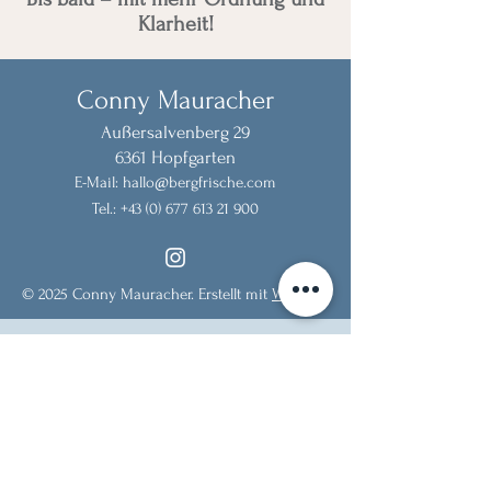
Klarheit!
Conny Mauracher
Außersalvenberg 29
6361 Hopfgarten
E-Mail:
hallo@bergfrische.com
Tel.:
+43 (0) 677 613 21 900
© 2025 Conny Mauracher. Erstellt mit
Wix.com